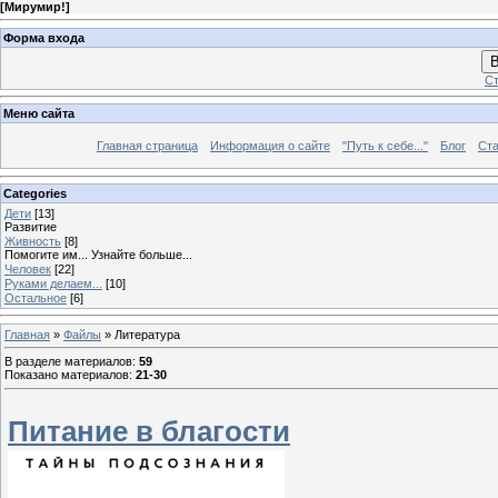
[
Мирумир!
]
Форма входа
В
Ст
Меню сайта
Главная страница
Информация о сайте
"Путь к себе..."
Блог
Ста
Categories
Дети
[13]
Развитие
Живность
[8]
Помогите им... Узнайте больше...
Человек
[22]
Руками делаем...
[10]
Остальное
[6]
Главная
»
Файлы
» Литература
В разделе материалов
:
59
Показано материалов
:
21-30
Питание в благости