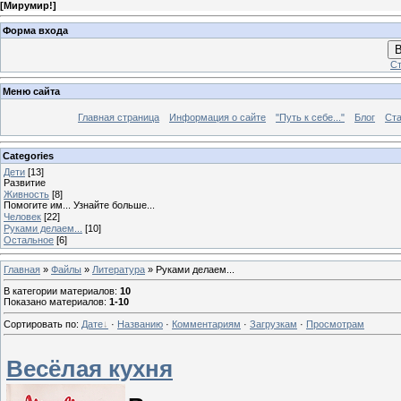
[
Мирумир!
]
Форма входа
В
Ст
Меню сайта
Главная страница
Информация о сайте
"Путь к себе..."
Блог
Ста
Categories
Дети
[13]
Развитие
Живность
[8]
Помогите им... Узнайте больше...
Человек
[22]
Руками делаем...
[10]
Остальное
[6]
Главная
»
Файлы
»
Литература
» Руками делаем...
В категории материалов
:
10
Показано материалов
:
1-10
Сортировать по
:
Дате
·
Названию
·
Комментариям
·
Загрузкам
·
Просмотрам
Весёлая кухня