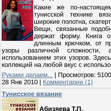
Какие же по-настоящ
тунисской технике вяз
широкие полотна, скатер
Вещи, связанные подоб
держат форму. Книга о
длинным крючком, от пр
узоры различной сложности,
использованием этих узоров. Здес
коллекций на любой вкус с использо
Руками делаем...
|
Просмотров:
510
28 Янв 2010
|
Комментарии (1)
Тунисское вязание
Абизяева Т.П.