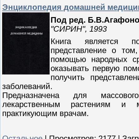
Энциклопедия домашней медиц
Под ред. Б.В.Агафон
"СИРИН", 1993
Книга является п
представление о том
помощью народных ср
оказывать первую пом
получить представле
заболеваний.
Предназначена для массовог
лекарственным растениям и 
практикующим врачам.
Остальное
|
Просмотров:
2177
|
Загр