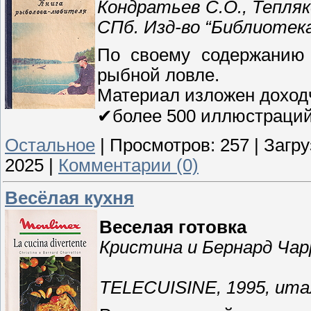
Кондратьев С.О., Тепляк
СПб. Изд-во “Библиотека 
По своему содержанию 
рыбной ловле.
Материал изложен доход
✔︎более 500 иллюстраций
Остальное
|
Просмотров:
257
|
Загру
2025
|
Комментарии (0)
Весёлая кухня
Веселая готовка
Кристина и Бернард Ча
TELECUISINE, 1995, ита