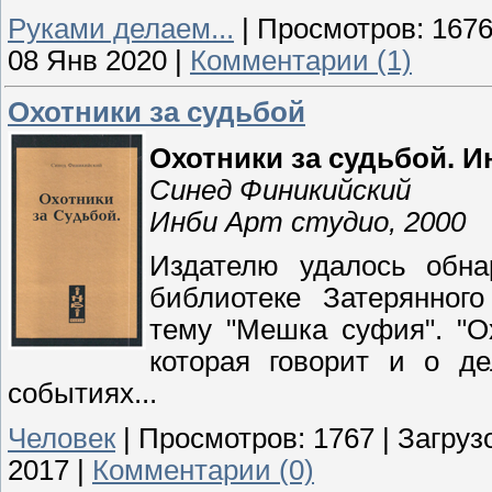
Руками делаем...
|
Просмотров:
167
08 Янв 2020
|
Комментарии (1)
Охотники за судьбой
Охотники за судьбой. 
Синед Финикийский
Инби Арт студио, 2000
Издателю удалось обна
библиотеке Затерянног
тему "Мешка суфия". "Ох
которая говорит и о д
событиях...
Человек
|
Просмотров:
1767
|
Загрузо
2017
|
Комментарии (0)