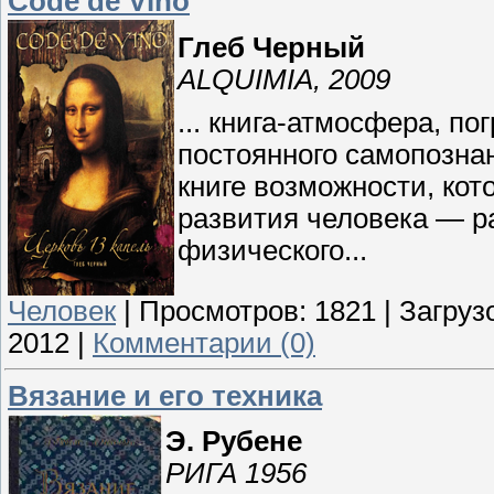
Code de Vino
Глеб Черный
ALQUIMIA, 2009
... книга-атмосфера, п
постоянного самопознан
книге возможности, кот
развития человека — ра
физического...
Человек
|
Просмотров:
1821
|
Загрузо
2012
|
Комментарии (0)
Вязание и его техника
Э. Рубене
РИГА 1956