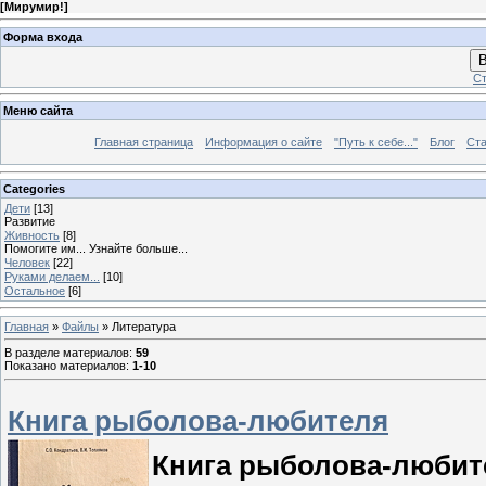
[
Мирумир!
]
Форма входа
В
Ст
Меню сайта
Главная страница
Информация о сайте
"Путь к себе..."
Блог
Ста
Categories
Дети
[13]
Развитие
Живность
[8]
Помогите им... Узнайте больше...
Человек
[22]
Руками делаем...
[10]
Остальное
[6]
Главная
»
Файлы
» Литература
В разделе материалов
:
59
Показано материалов
:
1-10
Книга рыболова-любителя
Книга рыболова-любит