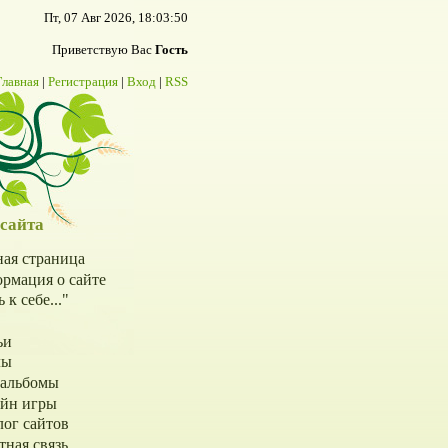
Пт, 07 Авг 2026, 18:03:50
Приветствую Вас
Гость
Главная
|
Регистрация
|
Вход
|
RSS
сайта
ная страница
рмация о сайте
 к себе..."
ьи
лы
альбомы
йн игры
лог сайтов
тная связь