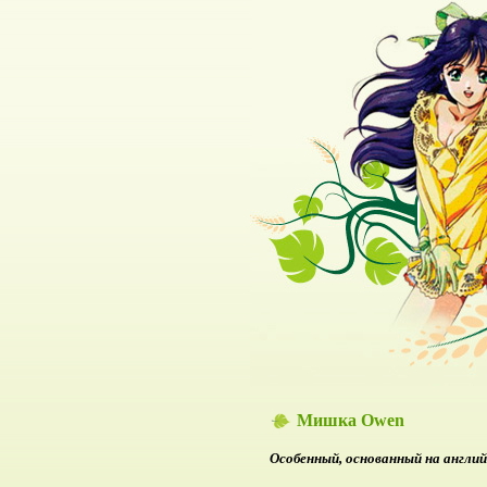
Мишка Owen
Особенный, основанный на англий