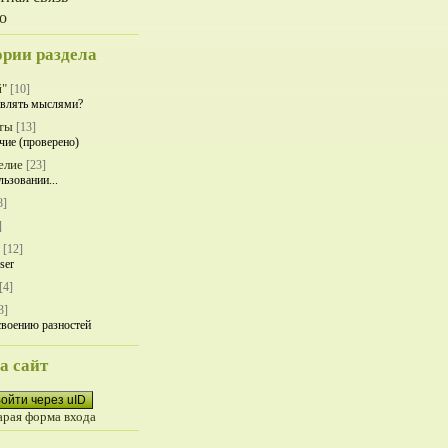
о
ории раздела
й"
[10]
влять мыслями?
ты
[13]
чие (проверено)
елие
[23]
льзовании...
8]
]
[12]
ser
[4]
3]
своению разностей
а сайт
ойти через uID
арая форма входа