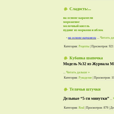
Сладость:...
на основе карамели
мороженое
молочный кисель
пудинг из моркови и яблок
-
на основе карамели
...
Читать д
Категория:
Рецепты
| Просмотров: 921
Кубанка шапочка
Модель №32 из Журнала Мод
...
Читать дальше »
Категория:
Рукоделие
| Просмотров: 1
Телячьи штучки
Дельные “5-ти минутки”
...
Категория:
Real
| Просмотров: 879 | Д