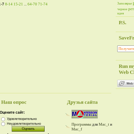
1-7
8-14
15-21
...
64-70
71-74
Заполярье
ре
черное
идея
P.S.
SaveF
Run m
Web Cl
Наш опрос
Друзья сайта
Оцените сайт:
Удовлетворительно
Неудовлетворительно
Программы
для
Mac_t
и
Mac_f