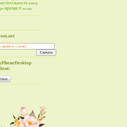
растительность
юмор
время
тро
JP
москва
rom.net
yPhoneDesktop
ient: