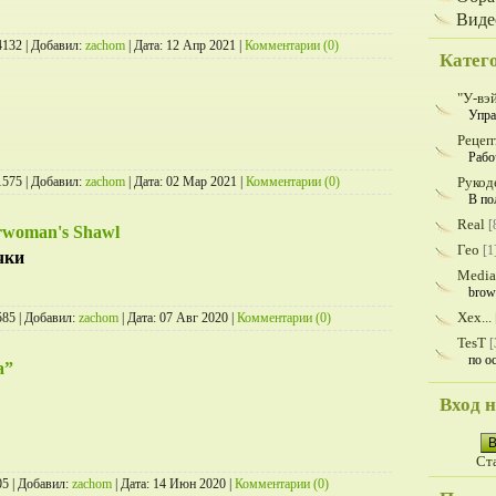
Виде
4132 | Добавил:
zachom
| Дата:
12 Апр 2021
|
Комментарии (0)
Катег
"У-вэ
Упра
Рецеп
Рабо
1575 | Добавил:
zachom
| Дата:
02 Мар 2021
|
Комментарии (0)
Рукод
В по
Real
[
erwoman's Shawl
Гео
[1
чки
Media
brow
Хех...
585 | Добавил:
zachom
| Дата:
07 Авг 2020
|
Комментарии (0)
TesT
[
по о
а”
Вход н
В
Ст
5 | Добавил:
zachom
| Дата:
14 Июн 2020
|
Комментарии (0)