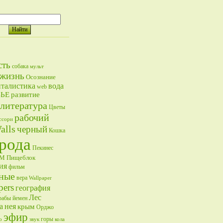
сть
собака
мульт
жизнь
Осознание
талистика
вода
web
ВЬЕ
развитие
литература
Цветы
рабочий
ссори
alls
черный
Кошка
рода
Пекинес
ОМ
Пищеблок
ия
фильм
ные
вера
Wallpaper
pers
география
Лес
рабы
йемен
а
нея
крым
Орджо
эфир
горы
о
звук
кола