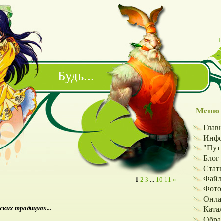
Будь...
Меню 
Глав
Инфо
"Путь
Блог
Стат
Фай
1
2
3
...
10
11
»
Фото
Онла
ских традициях...
Ката
Обра