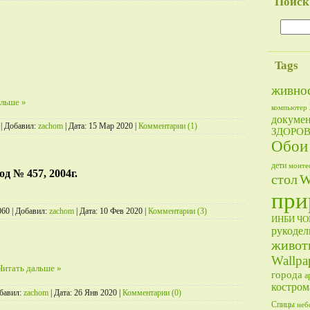
Поиск
Tags
живно
альше »
компьютер
докумен
 | Добавил:
zachom
| Дата:
15 Мар 2020
|
Комментарии (1)
ЗДОРО
Обои
дети
монте
 № 457, 2004г.
стол
W
при
060 | Добавил:
zachom
| Дата:
10 Фев 2020
|
Комментарии (3)
ИНБИ
Ч
рукодел
живот
Wallpa
Читать дальше »
города
а
костром
обавил:
zachom
| Дата:
26 Янв 2020
|
Комментарии (0)
Спицы
неб