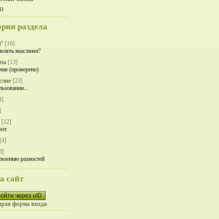
о
ории раздела
й"
[10]
влять мыслями?
ты
[13]
чие (проверено)
елие
[23]
льзовании...
8]
]
[12]
ser
[4]
3]
своению разностей
а сайт
ойти через uID
арая форма входа