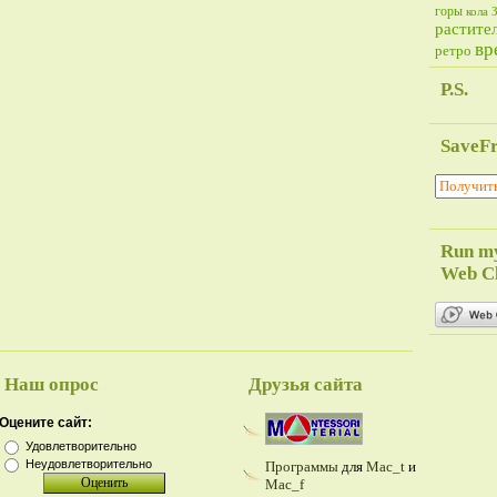
горы
кола
растите
вр
ретро
P.S.
SaveF
Run m
Web Cl
Наш опрос
Друзья сайта
Оцените сайт:
Удовлетворительно
Неудовлетворительно
Программы
для
Mac_t
и
Mac_f