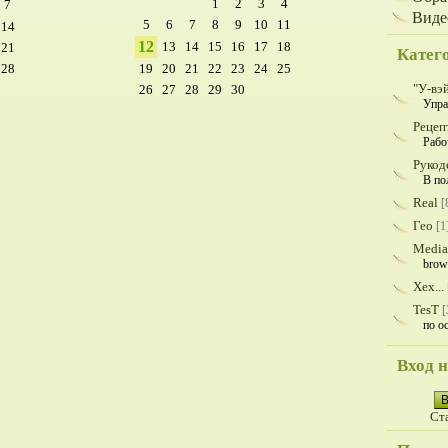
1
2
3
4
7
Виде
5
6
7
8
9
10
11
14
12
13
14
15
16
17
18
21
Катег
28
19
20
21
22
23
24
25
"У-вэ
26
27
28
29
30
Упра
Рецеп
Рабо
Рукод
В по
Real
[
Гео
[1
Media
brow
Хех...
TesT
[
по о
Вход н
В
Ст