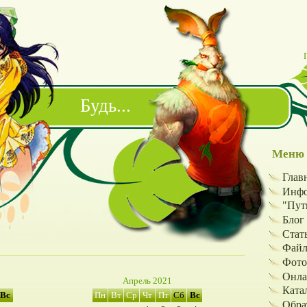
Будь...
Меню 
Глав
Инфо
"Путь
Блог
Стат
Фай
Фото
Онла
Апрель 2021
Ката
Вс
Пн
Вт
Ср
Чт
Пт
Сб
Вс
Обра