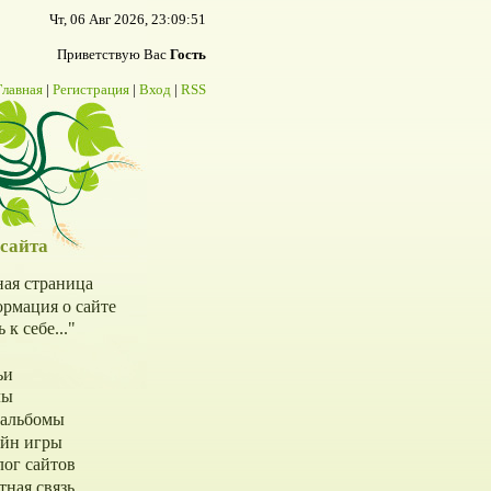
Чт, 06 Авг 2026, 23:09:51
Приветствую Вас
Гость
Главная
|
Регистрация
|
Вход
|
RSS
сайта
ная страница
рмация о сайте
 к себе..."
ьи
лы
альбомы
йн игры
лог сайтов
тная связь