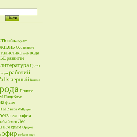
сть
собака
мульт
жизнь
Осознание
талистика
вода
web
ВЬЕ
развитие
литература
Цветы
рабочий
ссори
alls
черный
Кошка
рода
Пекинес
ОМ
Пищеблок
ия
фильм
ные
вера
Wallpaper
pers
география
Лес
рабы
йемен
а
нея
крым
Орджо
эфир
о
собаки
звук