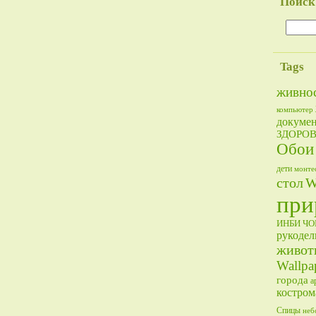
Поиск
Tags
живно
компьютер
докумен
ЗДОРО
Обои
дети
монте
стол
W
при
ИНБИ
Ч
рукодел
живот
Wallpa
города
а
костром
Спицы
неб