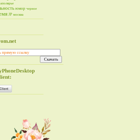
Заполярье
льность
юмор
черное
емя
JP
москва
rom.net
yPhoneDesktop
ient: