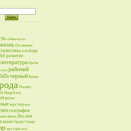
сть
собака
мульт
жизнь
Осознание
талистика
вода
web
ВЬЕ
развитие
литература
Цветы
рабочий
ссори
alls
черный
Кошка
рода
Пекинес
ОМ
Пищеблок
ия
фильм
ные
вера
Wallpaper
pers
география
Лес
нея
рабы
йемен
а
крым
Орджо
Спицы
ир
горы
звук
кола