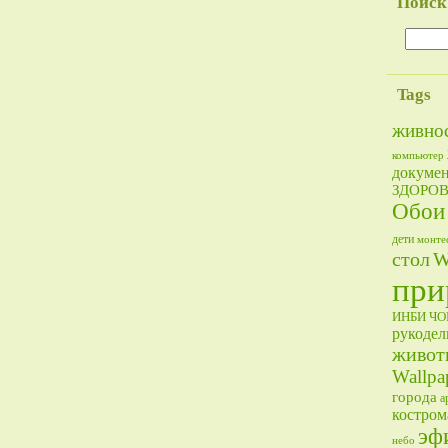
Поиск
Tags
живно
компьютер
докумен
ЗДОРО
Обои
дети
монте
стол
W
при
ИНБИ
Ч
рукодел
живот
Wallpa
города
а
костром
эф
небо