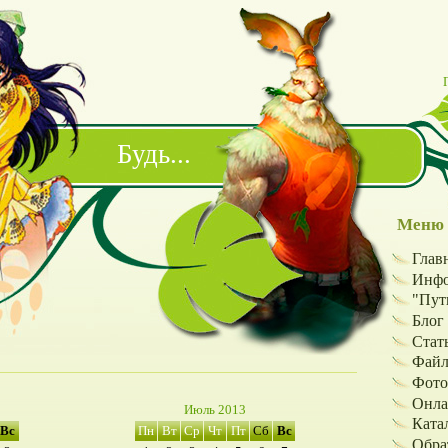
Будь...
Меню 
Глав
Инфо
"Путь
Блог
Стат
Фай
Фото
Онла
Июль 2013
Ката
Вс
Пн
Вт
Ср
Чт
Пт
Сб
Вс
Обра