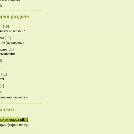
о
ории раздела
й"
[10]
влять мыслями?
ты
[13]
чие (проверено)
елие
[23]
льзовании...
8]
]
[12]
ser
[4]
3]
своению разностей
а сайт
ойти через uID
арая форма входа