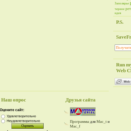
Заполярье
ре
черное
идея
P.S.
SaveF
Run m
Web Cl
Наш опрос
Друзья сайта
Оцените сайт:
Удовлетворительно
Неудовлетворительно
Программы
для
Mac_t
и
Mac_f