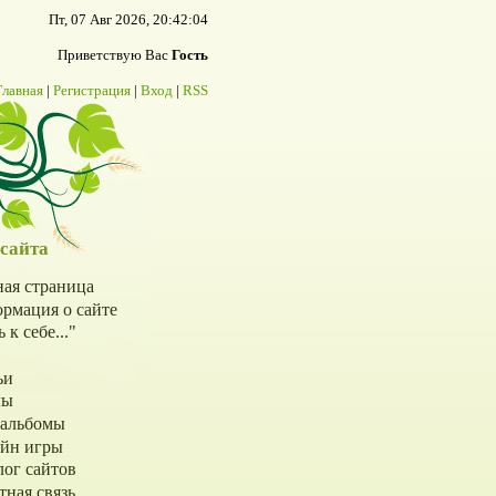
Пт, 07 Авг 2026, 20:42:04
Приветствую Вас
Гость
Главная
|
Регистрация
|
Вход
|
RSS
сайта
ная страница
рмация о сайте
 к себе..."
ьи
лы
альбомы
йн игры
лог сайтов
тная связь