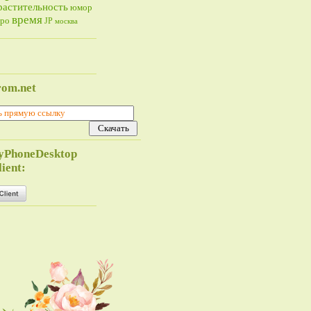
растительность
юмор
время
тро
JP
москва
rom.net
yPhoneDesktop
ient: