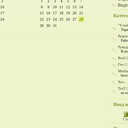
3
1
2
3
4
5
6
7
Виде
10
8
9
10
11
12
13
14
17
15
16
17
18
19
20
21
Катег
28
24
22
23
24
25
26
27
"У-вэ
29
30
31
Упра
Рецеп
Рабо
Рукод
В по
Real
[
Гео
[1
Media
brow
Хех...
TesT
[
по о
Вход н
В
Ст