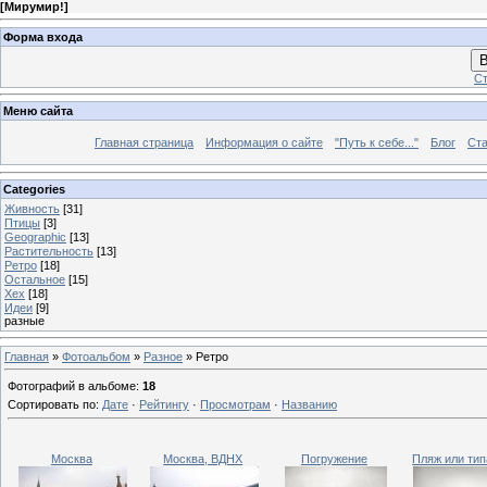
[
Мирумир!
]
Форма входа
В
Ст
Меню сайта
Главная страница
Информация о сайте
"Путь к себе..."
Блог
Ста
Categories
Живность
[31]
Птицы
[3]
Geographic
[13]
Растительность
[13]
Ретро
[18]
Остальное
[15]
Хех
[18]
Идеи
[9]
разные
Главная
»
Фотоальбом
»
Разное
» Ретро
Фотографий в альбоме
:
18
Сортировать по
:
Дате
·
Рейтингу
·
Просмотрам
·
Названию
Москва
Москва, ВДНХ
Погружение
Пляж или тип