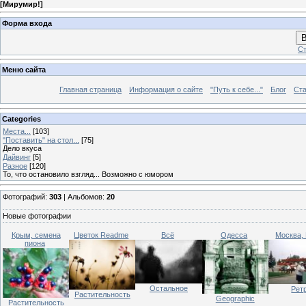
[
Мирумир!
]
Форма входа
В
Ст
Меню сайта
Главная страница
Информация о сайте
"Путь к себе..."
Блог
Ста
Categories
Места...
[103]
"Поставить" на стол...
[75]
Дело вкуса
Дайвинг
[5]
Разное
[120]
То, что остановило взгляд... Возможно с юмором
Фотографий:
303
| Альбомов:
20
Новые фотографии
Крым, семена
Цветок Readme
Всё
Одесса
Москва,
пиона
Остальное
Рет
Растительность
Geographic
Растительность