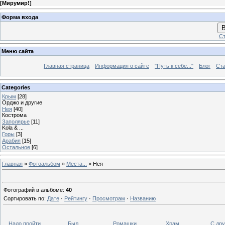
[
Мирумир!
]
Форма входа
В
Ст
Меню сайта
Главная страница
Информация о сайте
"Путь к себе..."
Блог
Ста
Categories
Крым
[28]
Орджо и другие
Нея
[40]
Кострома
Заполярье
[11]
Kola & ...
Горы
[3]
Арабия
[15]
Остальное
[6]
Главная
»
Фотоальбом
»
Места...
» Нея
Фотографий в альбоме
:
40
Сортировать по
:
Дате
·
Рейтингу
·
Просмотрам
·
Названию
Надо пройти...
Был...
Ромашки
Храм
С дру