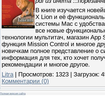
pdf из инета :::порезан
В книге изучается нове
X Lion и её функциона
системы Mac с удобства
все новые функциональн
технологии мультитач, магазин App
функция Mission Control и многое д
новичкам полное представление о с
информация для тех, кто хочет пол
рекомендации и многое другое.
Litra
|
Просмотров:
1323
|
Загрузок:
4
Комментарии (0)
Полная версия сайта