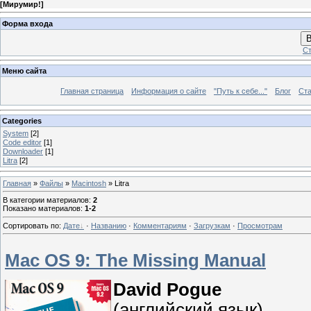
[
Мирумир!
]
Форма входа
В
Ст
Меню сайта
Главная страница
Информация о сайте
"Путь к себе..."
Блог
Ста
Categories
System
[2]
Code editor
[1]
Downloader
[1]
Litra
[2]
Главная
»
Файлы
»
Macintosh
» Litra
В категории материалов
:
2
Показано материалов
:
1-2
Сортировать по
:
Дате
·
Названию
·
Комментариям
·
Загрузкам
·
Просмотрам
Mac OS 9: The Missing Manual
David Pogue
(английский язык)