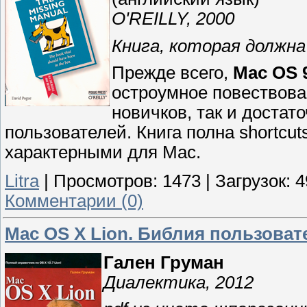
O'REILLY, 2000
Книга, которая должна
Прежде всего,
Mac OS 9
остроумное повествова
новичков, так и достат
пользователей. Книга полна shortcu
характерными для Mac.
Litra
|
Просмотров:
1473
|
Загрузок:
4
Комментарии (0)
Mac OS X Lion. Библия пользоват
Гален Груман
Диалектика, 2012