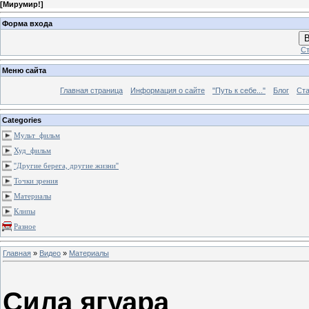
[
Мирумир!
]
Форма входа
В
Ст
Меню сайта
Главная страница
Информация о сайте
"Путь к себе..."
Блог
Ста
Categories
Мульт_фильм
Худ_фильм
''Другие берега, другие жизни''
Точки зрения
Материалы
Клипы
Разное
Главная
»
Видео
»
Материалы
Сила ягуара