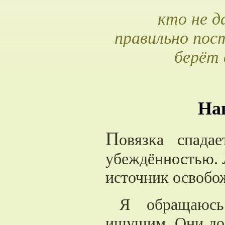
кто не д
правильно пос
берёт 
На
П
овязка спадае
убеждённостью. 
источник освобо
Я обращаюсь
ищущим. Они до